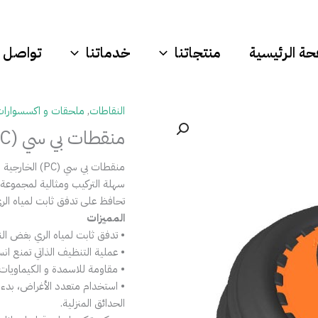
ة الرئيسية
منتجاتنا
خدماتنا
تواصل م
النقاطات
,
ملحقات و اكسسوارات
منقطات بي سي (PC) الخارجية المعادلة لفرق الضغط
منقطات بي سي (PC) الخارجية المعادلة لفرق الضغط
سهلة التركيب ومثالية لمجموعة
تحافظ على تدفق ثابت لمياه الر
المميزات
• تدفق ثابت لمياه الري بغض الن
• عملية التنظيف الذاتي تمنع ا
• مقاومة للاسمدة و الكيماويات 
• استخدام متعدد الأغراض، بدءا 
الحدائق المنزلية.