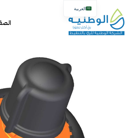
خطي
العربية
لى
لمحتوى
English
الصفح