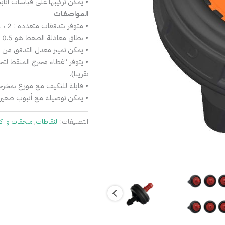
• يمكن تركيبها على قياسات اناب
المواصفات
• متوفر بتدفقات متعددة : 2 ، 4 ، 8 ، 24 لتر / ساعة (½ و 1 و 2 و6 جالون/ساعة تقريبا).
• نطاق معادلة الضغط هو 0.5 – 4 بار، وهو الأوسع في السوق.
• يمكن تمييز معدل التدفق من خل
تقريبا).
• قابلة للتكيف مع موزع بمخرجين أو 4 مخارج لتوزيع أف
• يمكن توصيله مع أنبوب صغير ل
التصنيفات:
النقاطات
,
ملحقات و اك